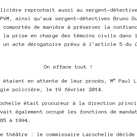
olicière reprochait aussi au sergent-détectiv
SPVM, ainsi qu’aux sergent-détectives Bruno D
e comportés de manière à préserver la confian
à la prise en charge des témoins civils dans 
i un acte dérogatoire prévu à l’article 5 du
On efface tout !
e
s étaient en attente de leur procès, M
Paul L
ogie policière, le 19 février 2014.
chelle était procureur à la direction princi
avait également occupé les fonctions de manda
985 à 1994.
de théâtre : le commissaire Larochelle décide