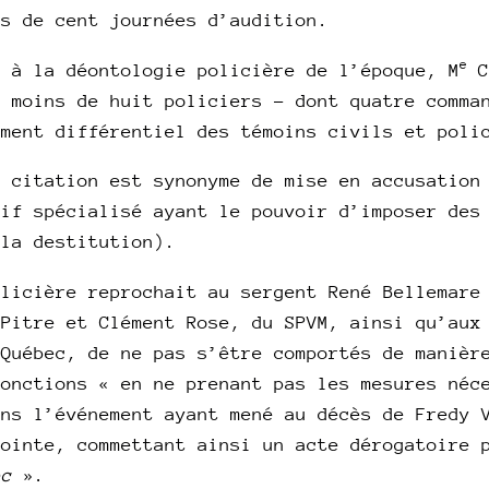
us de cent journées d’audition.
e
e à la déontologie policière de l’époque, M
C
s moins de huit policiers – dont quatre comma
ement différentiel des témoins civils et poli
e citation est synonyme de mise en accusation
tif spécialisé ayant le pouvoir d’imposer des
 la destitution).
olicière reprochait au sergent René Bellemare
 Pitre et Clément Rose, du SPVM, ainsi qu’aux
 Québec, de ne pas s’être comportés de manièr
fonctions « en ne prenant pas les mesures néc
ans l’événement ayant mené au décès de Fredy 
pointe, commettant ainsi un acte dérogatoire
ec
».