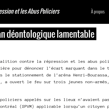
ession et les Abus Policiers
À propos
ilan déontologique lamentable
oalition contre la répression et les abus pol
cière pour dénoncer l’écart marquant dans le 
ns le stationnement de l’aréna Henri-Bourassa
6, a ouvert le feu sur trois jeunes non-armés
 policiers appelés sur les lieux n’avaient pa
Montréal (SPVM) applicable lorsqu’un citoyen 