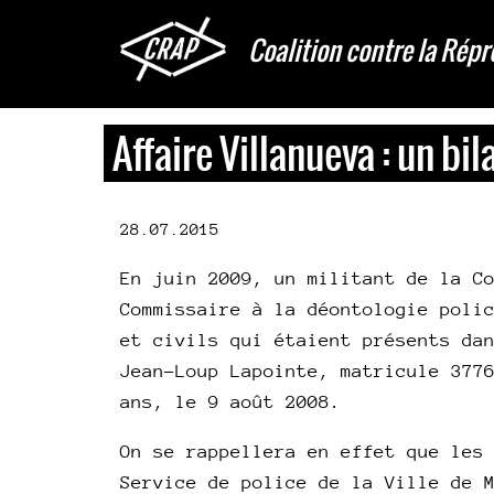
Aller
au
Coalition contre la Répr
contenu
principal
Affaire Villanueva : un b
28.07.2015
En juin 2009, un militant de la C
Commissaire à la déontologie poli
et civils qui étaient présents da
Jean-Loup Lapointe, matricule 377
ans, le 9 août 2008.
On se rappellera en effet que les
Service de police de la Ville de 