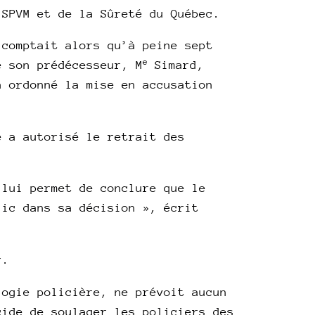
 SPVM et de la Sûreté du Québec.
 comptait alors qu’à peine sept
e
e son prédécesseur, M
Simard,
a ordonné la mise en accusation
e a autorisé le retrait des
 lui permet de conclure que le
lic dans sa décision », écrit
r.
logie policière, ne prévoit aucun
cide de soulager les policiers des