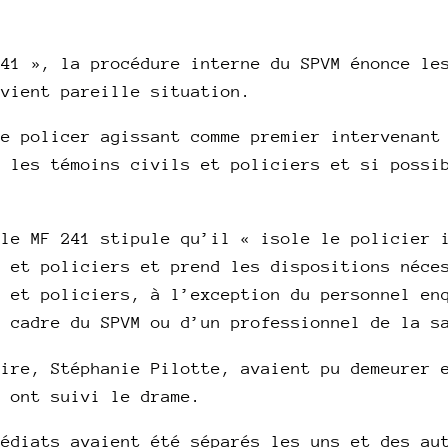
241 », la procédure interne du SPVM énonce le
rvient pareille situation.
le policer agissant comme premier intervenant
e les témoins civils et policiers et si possi
 le MF 241 stipule qu’il « isole le policier 
s et policiers et prend les dispositions néce
s et policiers, à l’exception du personnel en
r cadre du SPVM ou d’un professionnel de la s
aire, Stéphanie Pilotte, avaient pu demeurer 
i ont suivi le drame.
médiats avaient été séparés les uns et des au