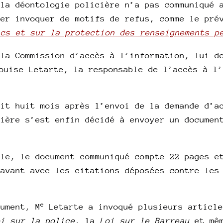
 la déontologie policière n’a pas communiqué 
ner invoquer de motifs de refus, comme le pr
ics et sur la protection des renseignements p
 la Commission d’accès à l’information, lui d
uise Letarte, la responsable de l’accès à l’
oit huit mois après l’envoi de la demande d’a
cière s’est enfin décidé à envoyer un documen
lle, le document communiqué compte 22 pages e
’avant avec les citations déposées contre les
e
cument, M
Letarte a invoqué plusieurs article
oi sur la police
, la
Loi sur le Barreau
et mê