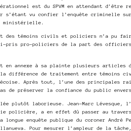
pérationnel est du SPVM en attendant d’être r
er s’étant vu confier l’enquête criminelle su
e ministérielle.
nt des témoins civils et policiers n’a pu fai
ti-pris pro-policiers de la part des officier
nt en annexe à sa plainte plusieurs articles 
 la différence de traitement entre témoins ci
bécoise. Après tout, l’une des principales ra
pas de préserver la confiance du public enver
élée plutôt laborieuse. Jean-Marc Lévesque, l
gie policière, a en effet dû passer au traver
la longue enquête publique du coroner André P
illanueva. Pour mesurer l’ampleur de la tâche