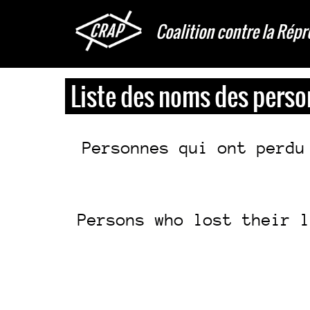
Aller
au
Coalition contre la Répr
contenu
principal
Liste des noms des perso
Personnes qui ont perdu
Persons who lost their l