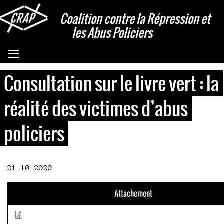
Aller
Coalition contre la Répression et
au
les Abus Policiers
contenu
principal
Basculer la visibilité du menu
Consultation sur le livre vert : la
réalité des victimes d’abus
policiers
21.10.2020
Attachement