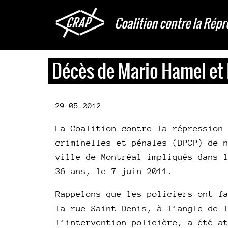
Aller
au
Coalition contre la Répr
contenu
principal
Décès de Mario Hamel et 
29.05.2012
La Coalition contre la répression
criminelles et pénales (DPCP) de 
ville de Montréal impliqués dans 
36 ans, le 7 juin 2011.
Rappelons que les policiers ont f
la rue Saint-Denis, à l’angle de 
l’intervention policière, a été a