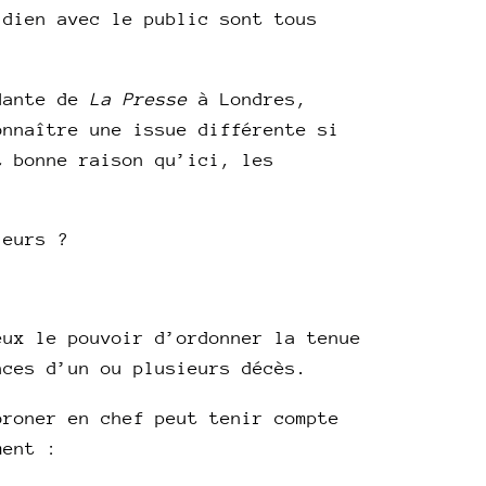
idien avec le public sont tous
ndante de
La Presse
à Londres,
onnaître une issue différente si
t bonne raison qu’ici, les
leurs ?
eux le pouvoir d’ordonner la tenue
nces d’un ou plusieurs décès.
roner en chef peut tenir compte
ment :