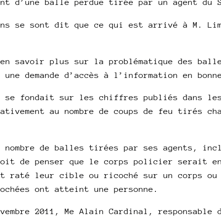
int d’une balle perdue tirée par un agent du 
ens se sont dit que ce qui est arrivé à M. Li
’en savoir plus sur la problématique des ball
t une demande d’accès à l’information en bonn
n se fondait sur les chiffres publiés dans le
lativement au nombre de coups de feu tirés ch
e nombre de balles tirées par ses agents, inc
roit de penser que le corps policier serait e
nt raté leur cible ou ricoché sur un corps ou
cochées ont atteint une personne.
ovembre 2011, Me Alain Cardinal, responsable 