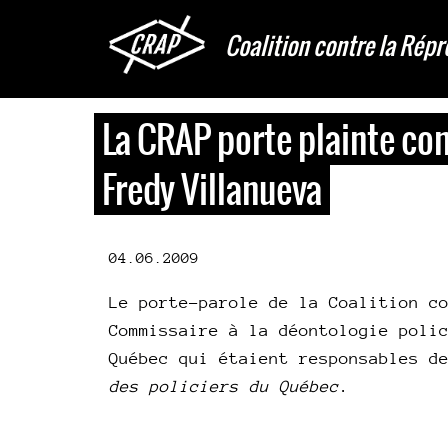
Aller
au
Coalition contre la Répr
contenu
principal
La CRAP porte plainte con
Fredy Villanueva
04.06.2009
Le porte-parole de la Coalition c
Commissaire à la déontologie poli
Québec qui étaient responsables d
des policiers du Québec
.