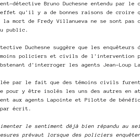
gent-détective Bruno Duchesne entendu par le 
 effet qu'il y a de bonnes raisons de croire 
r la mort de Fredy Villanueva ne se sont pas 
du public.
étective Duchesne suggère que les enquêteurs 
émoins policiers et civils de l'intervention 
abstenant d'interroger les agents Jean-Loup 
blée par le fait que des témoins civils furen
me pour y être isolés les uns des autres en a
rent aux agents Lapointe et Pilotte de bénéfi
 par écrit.
limenter le sentiment déjà bien répandu au se
mesures prévaut lorsque des policiers enquête