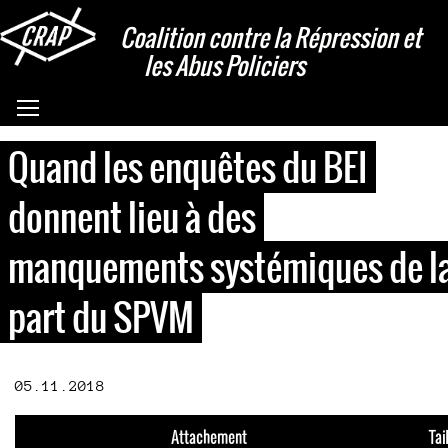
Aller
Coalition contre la Répression et
au
les Abus Policiers
contenu
principal
Basculer la visibilité du menu
Quand les enquêtes du BEI
donnent lieu à des
manquements systémiques de l
part du SPVM
05.11.2018
Attachement
Tail