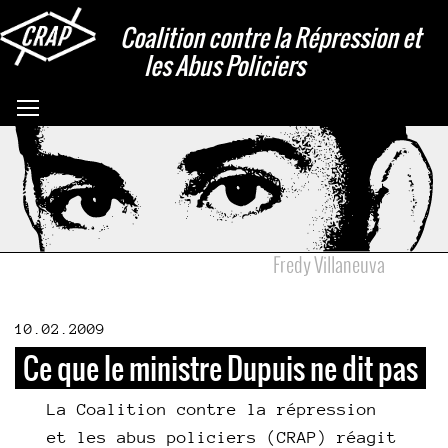
Aller
Coalition contre la Répression et
au
les Abus Policiers
contenu
principal
Basculer la visibilité du menu
Fredy Villaneuva
10.02.2009
Pages
Ce que le ministre Dupuis ne dit pas
La Coalition contre la répression
et les abus policiers (CRAP) réagit